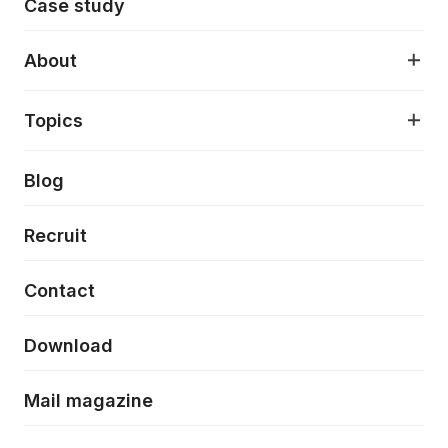
Case study
デジタルプロダクトデザイン
AI駆動開発支援
About
アプリケーション開発
プロダクト成長支援
デザインシステム構築支援
About
Topics
クラウドネイティブ
プロトタイピング・仮説検証
製品・サービス
PdM/PMM体制実行支援
当社が目指しているもの
Press release
Blog
モダナイゼーション
UX/UI改善
新規事業プロジェクト実行支援
Phennec
News
Recruit
特徴量エンジニアリングと生成AI
フロントエンド開発
flamingo
Event/Seminer
Contact
ELAND
Download
ZEBRA
Mail magazine