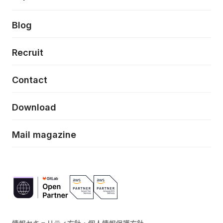
クラウドネイティブ
プロトタイピング・仮説検証
製品・サービス
PdM/PMM体制実行支援
当社が目指しているもの
Press release
Blog
モダナイゼーション
UX/UI改善
新規事業プロジェクト実行支援
Phennec
News
Recruit
特徴量エンジニアリングと生成AI
フロントエンド開発
flamingo
Event/Seminer
Contact
ELAND
Download
ZEBRA
Mail magazine