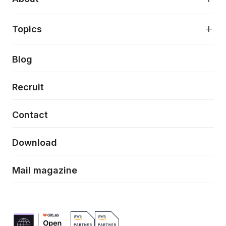
アプリケーション開発
プロダクト成長支援
デザインシステム構築支援
About
Topics
クラウドネイティブ
プロトタイピング・仮説検証
製品・サービス
PdM/PMM体制実行支援
当社が目指しているもの
Press release
Blog
モダナイゼーション
UX/UI改善
新規事業プロジェクト実行支援
Phennec
News
Recruit
特徴量エンジニアリングと生成AI
フロントエンド開発
flamingo
Event/Seminer
Contact
ELAND
Download
ZEBRA
Mail magazine