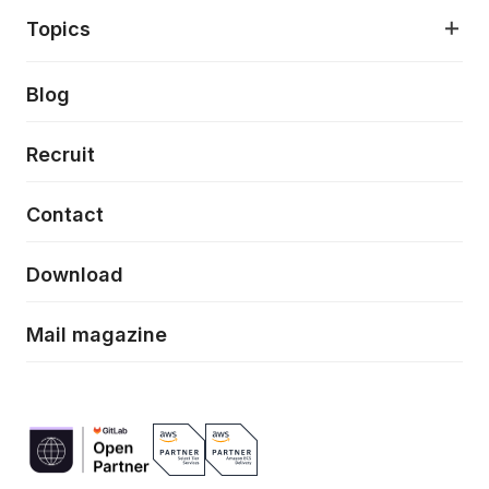
アプリケーション開発
プロダクト成長支援
デザインシステム構築支援
About
Topics
クラウドネイティブ
プロトタイピング・仮説検証
製品・サービス
PdM/PMM体制実行支援
当社が目指しているもの
Press release
Blog
モダナイゼーション
UX/UI改善
新規事業プロジェクト実行支援
Phennec
News
Recruit
特徴量エンジニアリングと生成AI
フロントエンド開発
flamingo
Event/Seminer
Contact
ELAND
Download
ZEBRA
Mail magazine