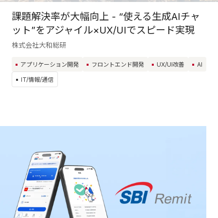
課題解決率が大幅向上 - “使える生成AIチャ
ット”をアジャイル×UX/UIでスピード実現
株式会社大和総研
アプリケーション開発
フロントエンド開発
UX/UI改善
AI
IT/情報/通信