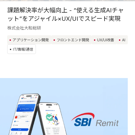
課題解決率が大幅向上 - “使える生成AIチャ
ット”をアジャイル×UX/UIでスピード実現
株式会社大和総研
アプリケーション開発
フロントエンド開発
UX/UI改善
AI
IT/情報/通信