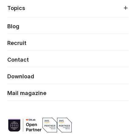
アプリケーション開発
プロダクト成長支援
デザインシステム構築支援
About
Topics
クラウドネイティブ
プロトタイピング・仮説検証
製品・サービス
PdM/PMM体制実行支援
当社が目指しているもの
Press release
Blog
モダナイゼーション
UX/UI改善
新規事業プロジェクト実行支援
Phennec
News
Recruit
特徴量エンジニアリングと生成AI
フロントエンド開発
flamingo
Event/Seminer
Contact
ELAND
Download
ZEBRA
Mail magazine