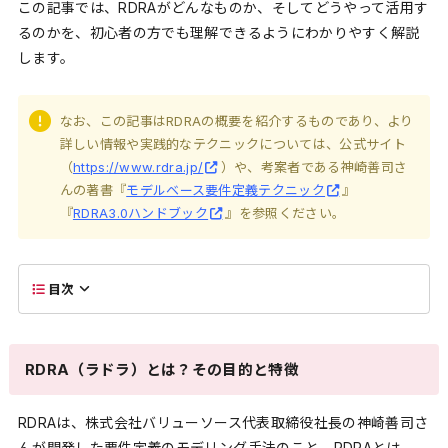
この記事では、RDRAがどんなものか、そしてどうやって活用す
るのかを、初心者の方でも理解できるようにわかりやすく解説
します。
なお、この記事はRDRAの概要を紹介するものであり、より
詳しい情報や実践的なテクニックについては、公式サイト
（
https://www.rdra.jp/
）や、考案者である神崎善司さ
んの著書『
モデルベース要件定義テクニック
』
『
RDRA3.0ハンドブック
』を参照ください。
目次
RDRA（ラドラ）とは？その目的と特徴
RDRAは、株式会社バリューソース代表取締役社長の神崎善司さ
んが開発した要件定義のモデリング手法のこと。RDRAとは、