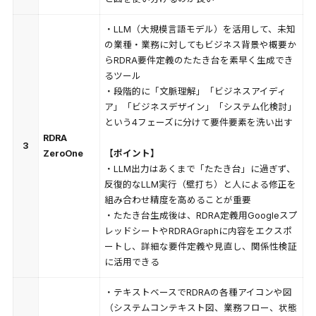
・LLM（大規模言語モデル）を活用して、未知
の業種・業務に対してもビジネス背景や概要か
らRDRA要件定義のたたき台を素早く生成でき
るツール
・段階的に「文脈理解」「ビジネスアイディ
ア」「ビジネスデザイン」「システム化検討」
という4フェーズに分けて要件要素を洗い出す
RDRA
3
ZeroOne
【ポイント】
・LLM出力はあくまで「たたき台」に過ぎず、
反復的なLLM実行（壁打ち）と人による修正を
組み合わせ精度を高めることが重要
・たたき台生成後は、RDRA定義用Googleスプ
レッドシートやRDRAGraphに内容をエクスポ
ートし、詳細な要件定義や見直し、関係性検証
に活用できる
・テキストベースでRDRAの各種アイコンや図
（システムコンテキスト図、業務フロー、状態