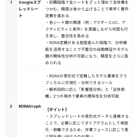
1
Googleスプ
・初期段階で全シートをざっと埋めて全体像を
レッドシー
つかむ。精度は後から上げることで素早く要件
ト
定義を進める
・各シート間の関連（例：アクターとUC、ア
クティビティと条件）を意識しながら何度も行
き来し、整合性を高める
・RDRA定義がある程度進んだ段階で、分析機
能を活用することで不整合の自動検証やモデル
間の関係性分析が可能になり、精度をさらに高
められる
・RDRAの表形式で定義したモデル要素をグラ
フィカルに可視化・分析できるツール
・解析目的に応じ「影響度分析」と「全体俯
瞰」2つの視点で要素の関係性を分析可能
2
RDRAGraph
【ポイント】
・スプレッドシートの表形式データと連携する
ことで、必要に応じてダイアグラムとして視覚
化・俯瞰できるため、作業フェーズに応じて表
と図を使い分けるのが良い