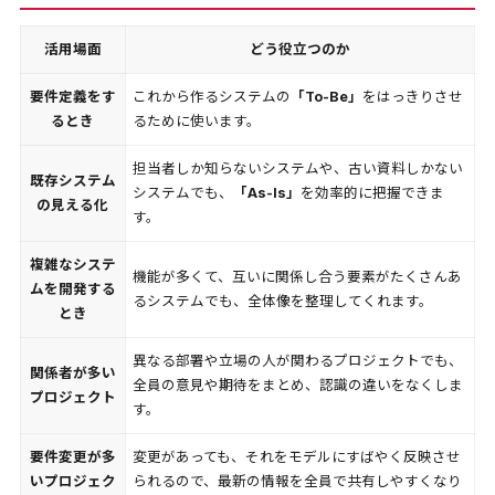
活用場面
どう役立つのか
要件定義をす
これから作るシステムの
「To-Be」
をはっきりさせ
るとき
るために使います。
担当者しか知らないシステムや、古い資料しかない
既存システム
システムでも、
「As-Is」
を効率的に把握できま
の見える化
す。
複雑なシステ
機能が多くて、互いに関係し合う要素がたくさんあ
ムを開発する
るシステムでも、全体像を整理してくれます。
とき
異なる部署や立場の人が関わるプロジェクトでも、
関係者が多い
全員の意見や期待をまとめ、認識の違いをなくしま
プロジェクト
す。
要件変更が多
変更があっても、それをモデルにすばやく反映させ
いプロジェク
られるので、最新の情報を全員で共有しやすくなり