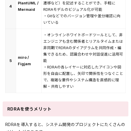
PlantUML /
遷移など）を記述することができ、手軽に
4
Mermaid
RDRAモデルのビジュアル化が可能
・Gitなどでのバージョン管理や差分確認に向
いている
・オンラインホワイトボードツールとして、非
エンジニアも含む関係者とリアルタイムまたは
非同期でRDRAのダイアグラムを共同作成・編
集できるため、認識合わせや対話促進に活用可
miro /
5
能
Figjam
・RDRAの各レイヤーに対応したアイコンや図
形を自由に配置し、矢印で関係性をつなぐこと
で、複雑な要件やシステム構造を直感的に理
解・共有しやすい
RDRAを使うメリット
RDRAを導入すると、システム開発のプロジェクトにたくさんの