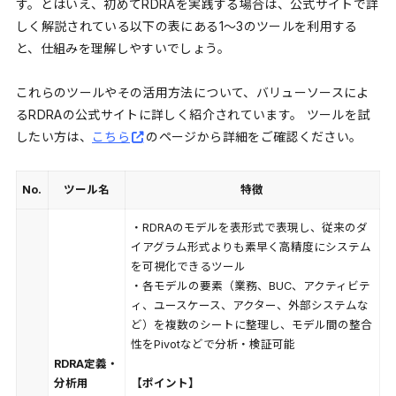
す。とはいえ、初めてRDRAを実践する場合は、公式サイトで詳
しく解説されている以下の表にある1〜3のツールを利用する
と、仕組みを理解しやすいでしょう。
これらのツールやその活用方法について、バリューソースによ
るRDRAの公式サイトに詳しく紹介されています。 ツールを試
したい方は、
こちら
のページから詳細をご確認ください。
No.
ツール名
特徴
・RDRAのモデルを表形式で表現し、従来のダ
イアグラム形式よりも素早く高精度にシステム
を可視化できるツール
・各モデルの要素（業務、BUC、アクティビテ
ィ、ユースケース、アクター、外部システムな
ど）を複数のシートに整理し、モデル間の整合
性をPivotなどで分析・検証可能
RDRA定義・
分析用
【ポイント】