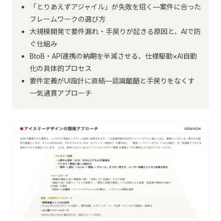
「とりあえずアジャイル」が失敗を招く—案件に合った
フレームワークの選び方
大規模開発で要件漏れ・手戻りが起きる原因と、AIで防
ぐ仕組み
BtoB・API連携の納期を半減させる、仕様駆動×AI自動
化の具体的プロセス
要件定義がUI設計に直結—認識齟齬と手戻りをなくす
一気通貫アプローチ