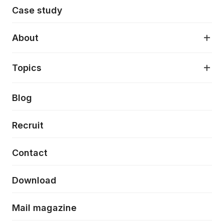
モダンアプリケーション開発
Case study
デジタルプロダクトデザイン
AI駆動開発支援
About
アプリケーション開発
プロダクト成長支援
デザインシステム構築支援
About
Topics
クラウドネイティブ
プロトタイピング・仮説検証
製品・サービス
PdM/PMM体制実行支援
当社が目指しているもの
Press release
Blog
モダナイゼーション
UX/UI改善
新規事業プロジェクト実行支援
Phennec
News
Recruit
特徴量エンジニアリングと生成AI
フロントエンド開発
flamingo
Event/Seminer
Contact
ELAND
Download
ZEBRA
Mail magazine